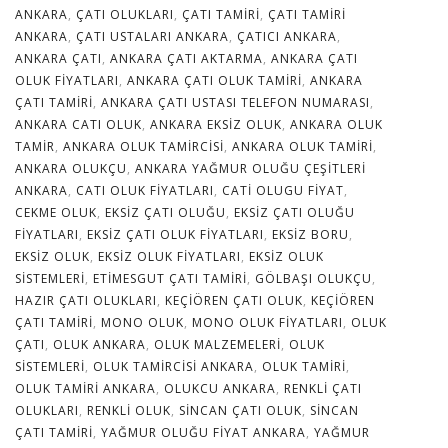
ANKARA
,
ÇATI OLUKLARI
,
ÇATI TAMIRI
,
ÇATI TAMIRI
ANKARA
,
ÇATI USTALARI ANKARA
,
ÇATICI ANKARA
,
ANKARA ÇATI
,
ANKARA ÇATI AKTARMA
,
ANKARA ÇATI
OLUK FIYATLARI
,
ANKARA ÇATI OLUK TAMIRI
,
ANKARA
ÇATI TAMIRI
,
ANKARA ÇATI USTASI TELEFON NUMARASI
,
ANKARA CATI OLUK
,
ANKARA EKSIZ OLUK
,
ANKARA OLUK
TAMIR
,
ANKARA OLUK TAMIRCISI
,
ANKARA OLUK TAMIRI
,
ANKARA OLUKÇU
,
ANKARA YAĞMUR OLUĞU ÇEŞITLERI
ANKARA
,
CATI OLUK FIYATLARI
,
CATI OLUGU FIYAT
,
CEKME OLUK
,
EKSIZ ÇATI OLUĞU
,
EKSIZ ÇATI OLUĞU
FIYATLARI
,
EKSIZ ÇATI OLUK FIYATLARI
,
EKSIZ BORU
,
EKSIZ OLUK
,
EKSIZ OLUK FIYATLARI
,
EKSIZ OLUK
SISTEMLERI
,
ETIMESGUT ÇATI TAMIRI
,
GÖLBAŞI OLUKÇU
,
HAZIR ÇATI OLUKLARI
,
KEÇIÖREN ÇATI OLUK
,
KEÇIÖREN
ÇATI TAMIRI
,
MONO OLUK
,
MONO OLUK FIYATLARI
,
OLUK
ÇATI
,
OLUK ANKARA
,
OLUK MALZEMELERI
,
OLUK
SISTEMLERI
,
OLUK TAMIRCISI ANKARA
,
OLUK TAMIRI
,
OLUK TAMIRI ANKARA
,
OLUKCU ANKARA
,
RENKLI ÇATI
OLUKLARI
,
RENKLI OLUK
,
SINCAN ÇATI OLUK
,
SINCAN
ÇATI TAMIRI
,
YAĞMUR OLUĞU FIYAT ANKARA
,
YAĞMUR