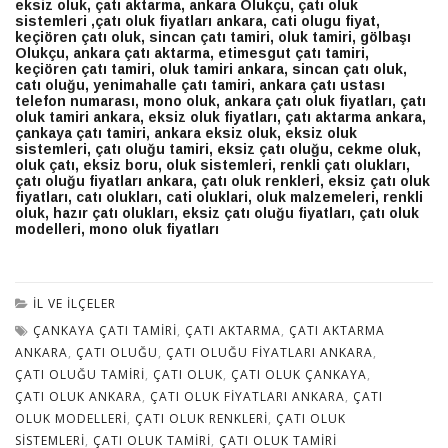
eksiz oluk, çatı aktarma, ankara Olukçu, çatı oluk
sistemleri ,çatı oluk fiyatları ankara, cati olugu fiyat,
keçiören çatı oluk, sincan çatı tamiri, oluk tamiri, gölbaşı
Olukçu, ankara çatı aktarma, etimesgut çatı tamiri,
keçiören çatı tamiri, oluk tamiri ankara, sincan çatı oluk,
catı oluğu, yenimahalle çatı tamiri, ankara çatı ustası
telefon numarası, mono oluk, ankara çatı oluk fiyatları, çatı
oluk tamiri ankara, eksiz oluk fiyatları, çatı aktarma ankara,
çankaya çatı tamiri, ankara eksiz oluk, eksiz oluk
sistemleri, çatı oluğu tamiri, eksiz çatı oluğu, cekme oluk,
oluk çatı, eksiz boru, oluk sistemleri, renkli çatı olukları,
çatı oluğu fiyatları ankara, çatı oluk renklerİ, eksiz çatı oluk
fiyatları, catı olukları, cati oluklari, oluk malzemeleri, renkli
oluk, hazır çatı olukları, eksiz çatı oluğu fiyatları, çatı oluk
modelleri, mono oluk fiyatları
İL VE İLÇELER
ÇANKAYA ÇATI TAMIRI
,
ÇATI AKTARMA
,
ÇATI AKTARMA
ANKARA
,
ÇATI OLUĞU
,
ÇATI OLUĞU FIYATLARI ANKARA
,
ÇATI OLUĞU TAMIRI
,
ÇATI OLUK
,
ÇATI OLUK ÇANKAYA
,
ÇATI OLUK ANKARA
,
ÇATI OLUK FIYATLARI ANKARA
,
ÇATI
OLUK MODELLERI
,
ÇATI OLUK RENKLERİ
,
ÇATI OLUK
SISTEMLERI
,
ÇATI OLUK TAMIRI
,
ÇATI OLUK TAMIRI