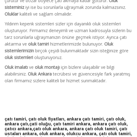
çürütür ve bozar böylece çatı akmaya kadar götürür.
Oluk
sisteminiz
iyi ise bu sorunlarla uğraşmak zorunda kalmazsınız.
Oluklar
kaliteli ve sağlam olmalıdır.
Yıldırım kepenk sistemleri sizler için dayanıklı oluk sistemleri
oluşturuyor. Firmamız deneyimli ve uzman kadrosuyla sizlerin bu
tarz sorunlarla uğraşmanızın önüne geçmek istiyor. Ayrıca çatı
aktarma ve
oluk tamiri
hizmetlerimizde bulunuyor.
Oluk
sistemlerimizin
birçok çeşidi bulunmaktadır sizin isteğinize göre
oluk sistemleri
oluşturuyoruz.
Oluk imalatı
ve
oluk montajı
için bizlere ulaşabilir ve bilgi
alabilirsiniz.
Oluk Ankara
tecrübesi ve güvencesiyle fark yaratmış
olan firmamız sizlere kaliteli bir hizmet sunmaktadır.
çatı tamiri, çatı oluk fiyatları, ankara çatı tamiri, çatı oluk,
ankara çatı,çati oluğu, çatı tamiri ankara, ankara çatı oluk,
çatıcı ankara,çatı oluk ankara, ankara çatı oluk tamiri, çatı
ustaları ankara, oluk ankara, olukcu ankara, çatı oluk tamiri,