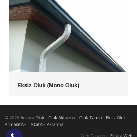
Eksiz Oluk (Mono Oluk)
© 2026
Ankara Oluk - Oluk Aktarma - Oluk Tamiri - Eksiz Oluk
Ä°malatÄ± - Ã‡atÄ± Aktarma
.
Web Tasarım :
Ekstra Web