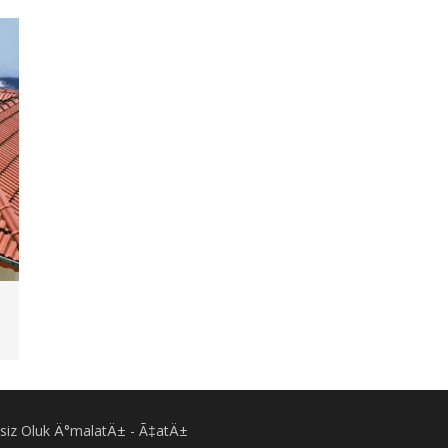
Eksiz Oluk Ä°malatÄ± - Ã‡atÄ±