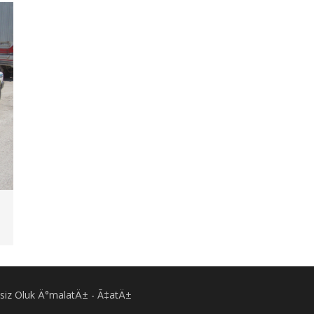
Eksiz Oluk Ä°malatÄ± - Ã‡atÄ±