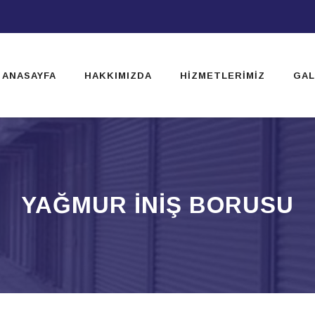
ip
ntent
ANASAYFA
HAKKIMIZDA
HIZMETLERIMIZ
GAL
YAĞMUR INIŞ BORUSU