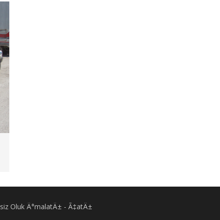
Eksiz Oluk Ä°malatÄ± - Ã‡atÄ±