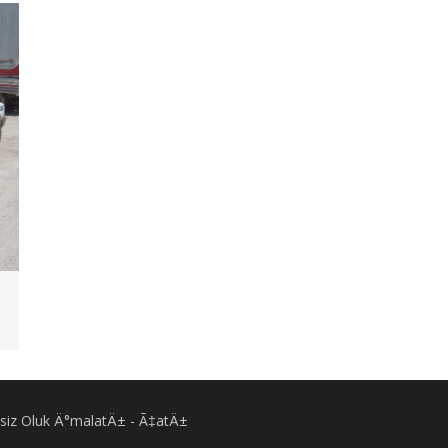
Eksiz Oluk Ä°malatÄ± - Ã‡atÄ±