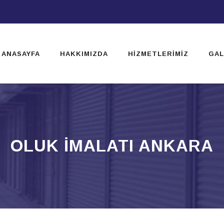
ip
ntent
ANASAYFA
HAKKIMIZDA
HIZMETLERIMIZ
GAL
OLUK IMALATI ANKARA