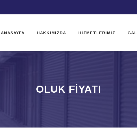
ip
ntent
ANASAYFA
HAKKIMIZDA
HIZMETLERIMIZ
GAL
OLUK FIYATI