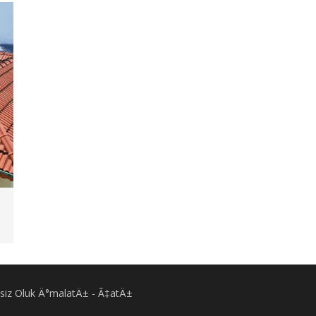
Eksiz Oluk Ä°malatÄ± - Ã‡atÄ±