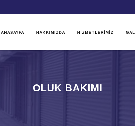
ip
ntent
ANASAYFA
HAKKIMIZDA
HIZMETLERIMIZ
GAL
OLUK BAKIMI