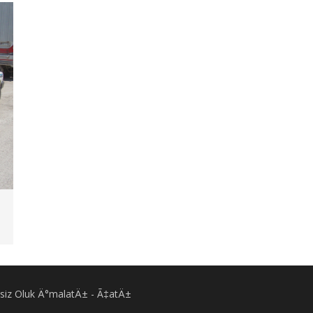
Eksiz Oluk Ä°malatÄ± - Ã‡atÄ±