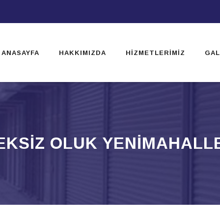
ip
ntent
ANASAYFA
HAKKIMIZDA
HIZMETLERIMIZ
GAL
EKSIZ OLUK YENIMAHALL