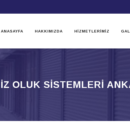
ip
ntent
ANASAYFA
HAKKIMIZDA
HIZMETLERIMIZ
GAL
IZ OLUK SISTEMLERI AN