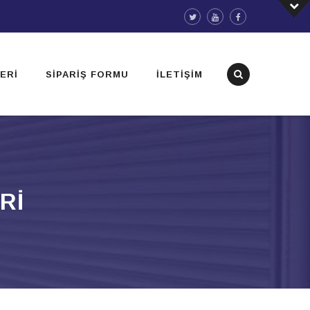
ERI
SIPARIŞ FORMU
İLETIŞIM
RI