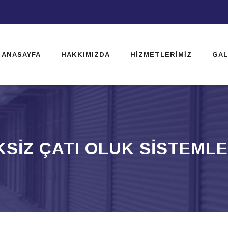
ip
ntent
ANASAYFA
HAKKIMIZDA
HIZMETLERIMIZ
GAL
KSIZ ÇATI OLUK SISTEMLE