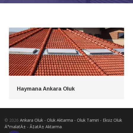
Haymana Ankara Oluk
© 2026
Ankara Oluk - Oluk Aktarma - Oluk Tamiri - Eksiz Oluk
Ä°malatÄ± - Ã‡atÄ± Aktarma
.