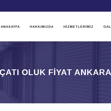
ip
ntent
ANASAYFA
HAKKIMIZDA
HIZMETLERIMIZ
GAL
ÇATI OLUK FIYAT ANKAR