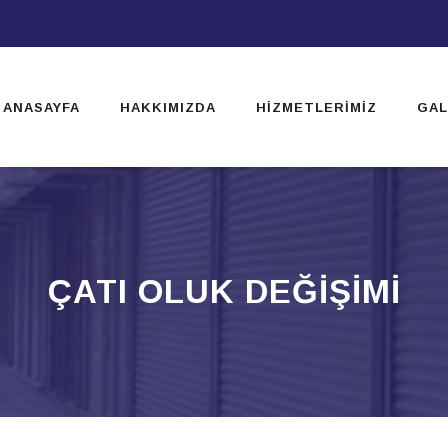
ip
ntent
ANASAYFA
HAKKIMIZDA
HIZMETLERIMIZ
GAL
ÇATI OLUK DEĞIŞIMI