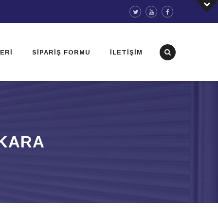
ERI
SIPARIŞ FORMU
İLETIŞIM
NKARA