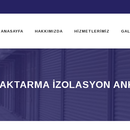
ip
ntent
ANASAYFA
HAKKIMIZDA
HIZMETLERIMIZ
GAL
 AKTARMA IZOLASYON A