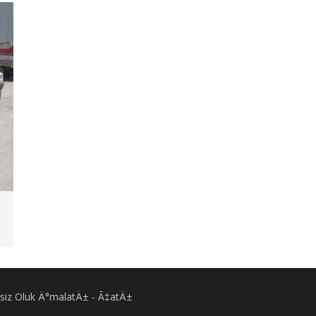
Eksiz Oluk Ä°malatÄ± - Ã‡atÄ±