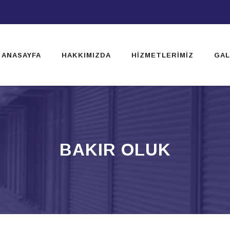
ip
ntent
ANASAYFA
HAKKIMIZDA
HIZMETLERIMIZ
GAL
BAKIR OLUK