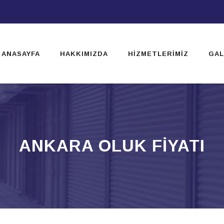
ip
ntent
ANASAYFA
HAKKIMIZDA
HIZMETLERIMIZ
GAL
ANKARA OLUK FIYATI