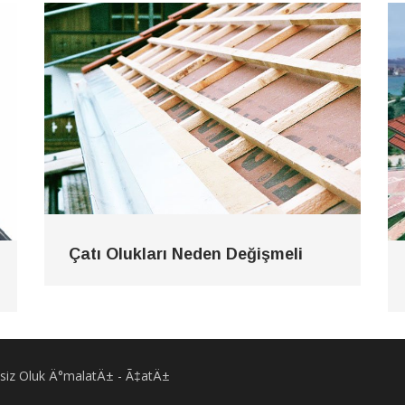
Çatı Olukları Neden Değişmeli
Eksiz Oluk Ä°malatÄ± - Ã‡atÄ±