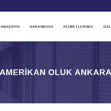
ip
ntent
ANASAYFA
HAKKIMIZDA
HIZMETLERIMIZ
GAL
AMERIKAN OLUK ANKAR